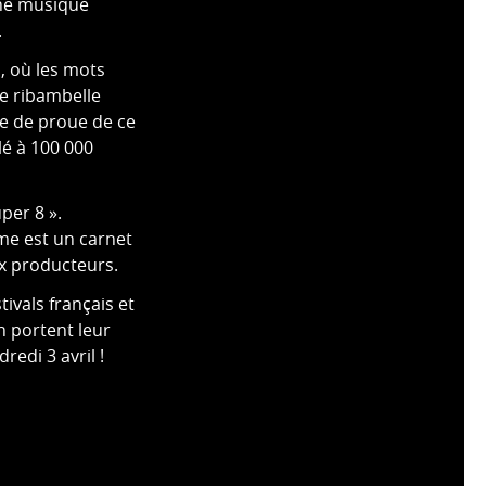
une musique
.
, où les mots
e ribambelle
tre de proue de ce
lé à 100 000
per 8 ».
me est un carnet
ux producteurs.
tivals français et
n portent leur
redi 3 avril !