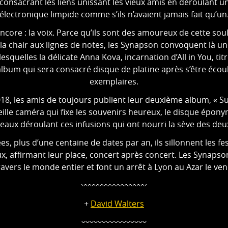
consacrant les liens unissant les vieux amis en déroulant 
électronique limpide comme s’ils n’avaient jamais fait qu’un
ncore : la voix. Parce qu’ils sont des amoureux de cette soul
la chair aux lignes de notes, les Synapson convoquent là un
lesquelles la délicate Anna Kova, incarnation d’All in You, ti
bum qui sera consacré disque de platine après s’être écou
exemplaires.
18, les amis de toujours publient leur deuxième album, « Su
ille caméra qui fixe les souvenirs heureux, le disque épony
eaux déroulant ces infusions qui ont nourri la sève des de
s, plus d’une centaine de dates par an, ils sillonnent les fes
x, affirmant leur place, concert après concert. Les Synapso
vers le monde entier et font un arrêt à Lyon au Azar le vend
〰️〰️〰️〰️〰️〰️〰️〰️
+
David Walters
〰️〰️〰️〰️〰️〰️〰️〰️