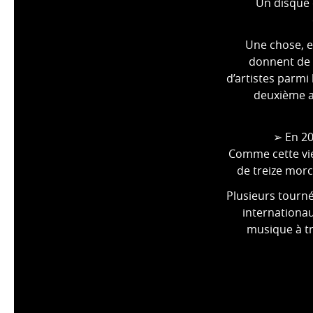
Un disque 
Une chose, e
donnent de 
d’artistes parmi 
deuxième al
➢ En 20
Comme cette vie
de treize morc
Plusieurs tournée
internationau
musique à tra